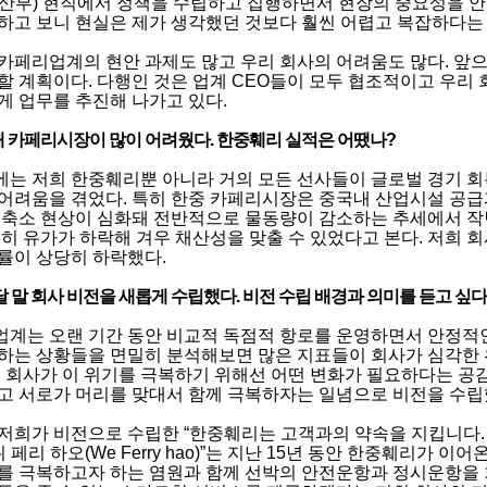
산부) 현직에서 정책을 수립하고 집행하면서 현장의 중요성을 
하고 보니 현실은 제가 생각했던 것보다 훨씬 어렵고 복잡하다는 
카페리업계의 현안 과제도 많고 우리 회사의 어려움도 많다. 앞으
할 계획이다. 다행인 것은 업계 CEO들이 모두 협조적이고 우리
게 업무를 추진해 나가고 있다.
해 카페리시장이 많이 어려웠다. 한중훼리 실적은 어땠나?
는 저희 한중훼리뿐 아니라 거의 모든 선사들이 글로벌 경기 
어려움을 겪었다. 특히 한중 카페리시장은 중국내 산업시설 공
 축소 현상이 심화돼 전반적으로 물동량이 감소하는 추세에서 
행히 유가가 하락해 겨우 채산성을 맞출 수 있었다고 본다. 저희
률이 상당히 하락했다.
달 말 회사 비전을 새롭게 수립했다. 비전 수립 배경과 의미를 듣고 싶다
계는 오랜 기간 동안 비교적 독점적 항로를 운영하면서 안정적
하는 상황들을 면밀히 분석해보면 많은 지표들이 회사가 심각한
. 회사가 이 위기를 극복하기 위해선 어떤 변화가 필요하다는 공
고 서로가 머리를 맞대서 함께 극복하자는 일념으로 비전을 수립
저희가 비전으로 수립한 “한중훼리는 고객과의 약속을 지킵니다. 안
 위 페리 하오(We Ferry hao)”는 지난 15년 동안 한중훼리가
를 극복하고자 하는 염원과 함께 선박의 안전운항과 정시운항을 