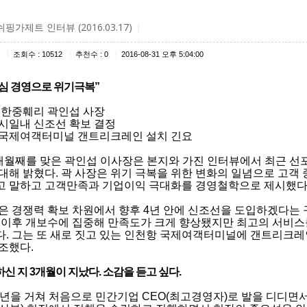
핑가제트 인터뷰 (2016.03.17)
|
|
|
|
조회수 : 10512
추천수 : 0
2016-08-31 오후 5:04:00
심 경영으로 위기극복”
 한중훼리 곽인섭 사장
시일내 신조선 확보 결정
신국제여객터미널 갠트리크레인 설치 긴요
개월째를 맞은 곽인섭 이사장은 본지와 가진 인터뷰에서 최근 선포
대해 밝혔다. 곽 사장은 위기 극복을 위한 변화의 일념으로 고객
 말하고 고객만족과 기업이익 극대화를 경영철학으로 제시했다
은 경쟁력 확보 차원에서 향후 4년 안에 신조선을 도입하겠다는 
 이후 개보수에 집중해 만족도가 크게 향상됐지만 최고의 서비
. 그는 또 새로 짓고 있는 인천항 국제여객터미널에 갠트리크
조했다.
하신 지 3개월이 지났다. 소감을 듣고 싶다.
4년을 거쳐 처음으로 민간기업 CEO(최고경영자)로 발을 디디면