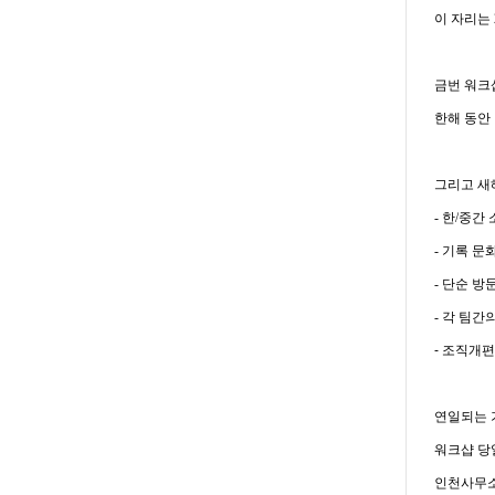
이 자리는
금번 워크
한해 동안
그리고 새
-
한
/
중간 
-
기록 문
-
단순 방
-
각 팀간의
- 조직개
연일되는 
워크샵 당
인천사무소