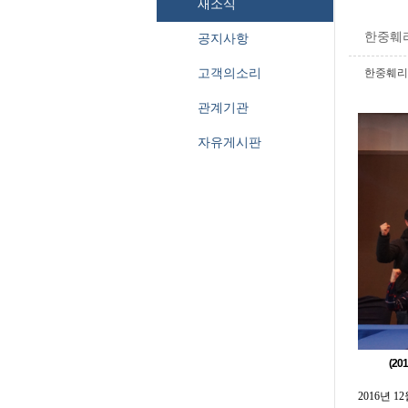
새소식
한중훼리 
공지사항
고객의소리
한중훼리
관계기관
자유게시판
(2016년
2016
년
12