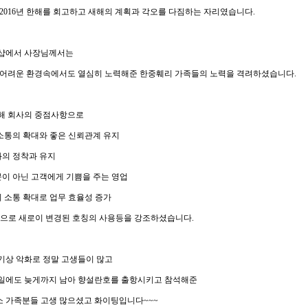
2016
년 한해를 회고하고 새해의 계획과 각오를 다짐하는 자리였습니다
.
샵에서 사장님께서는
 어려운 환경속에서도 열심히 노력해준 한중훼리 가족들의 노력을 격려하셨습니다
.
해 회사의 중점사항으로
소통의 확대와 좋은 신뢰관계 유지
화의 정착과 유지
문이 아닌 고객에게 기쁨을 주는 영업
 소통 확대로 업무 효율성 증가
편으로 새로이 변경된 호칭의 사용등을 강조하셨습니다
.
기상 악화로 정말 고생들이 많고
일에도 늦게까지 남아 향설란호를 출항시키고
참석해준
 가족분들 고생 많으셨고 화이팅입니다
~~~