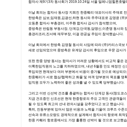
합자사 제9기3차 동사회가 2019.10.24일 서울 밀레니엄힐튼호
이날 회의는 합자사 동사장 지희진 한중훼리 대표이사의 주재로 
한방측은 심보,임재원,김광선,하현 동사와 주주대표로 김영윤 (주)
오동훈 합자사 부총경리, 이주환 합자사 감사가 참석했으며,
중방측은 반립동 부동사장, 단계강,단국동,담명신,이춘명 동사와 
총경리조리,진서해 재무부장, 이걸 판공실 주임이 참석했습니다.
이날 회의에서 한방측 김영철 동사의 사임에 따라 (주)카리스국보
새로 선임되었으며 중방측은 유계당 감사의 후임으로 우문 감사가
또한 한중 양방 동사는 합자사가 어려운 상황에서도 비교적 좋은
이룩한임직원의 노고를 치하하였으며, 내년 6월중 인도 예정인 
투입되면 현재보다 여러 부분에서 비용이 증가될 것으로 예상되므
한중훼리가 서로 협심/협력하고 화물 및 여객 양부분의 목표를 명
임직원 모두가 노력하여 좋은 성과를 낼 수 있도록 당부했습니다.
그리고 이번 신선박 건조를 총괄하는 합자사 단계강 동사(청도코
지금 건조중인 신조선은 현재 한중항로의 주요 고객인 관광객들이
될 수 있도록 최고의 선내 편의시설을 갖추었다고 보고 했습니다.
특히, 진동부분에 있어서 많은 비용과 노력을 기울여 크루즈 수준
선속과 유류소모량도 경제적으로 설계해서 합자사의 항로에 최적일
한중 카훼리 항로중에서도 가장 훌륭한 선박이 될 것으로 보고했습