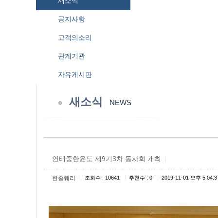
새소식
공지사항
고객의소리
관계기관
자유게시판
새소식
NEWS
연태중한윤도 제9기3차 동사회 개최
|
|
|
|
한중훼리
조회수 : 10641
추천수 : 0
2019-11-01 오후 5:04:3