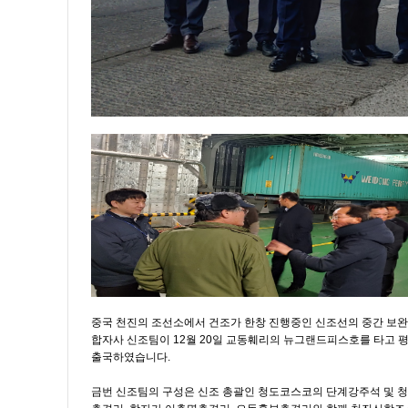
중국 천진의 조선소에서 건조가 한창 진행중인 신조선의 중간 보완
합자사 신조팀이 12월 20일 교동훼리의 뉴그랜드피스호를 타고 
출국하였습니다.
금번 신조팀의 구성은 신조 총괄인 청도코스코의 단계강주석 및