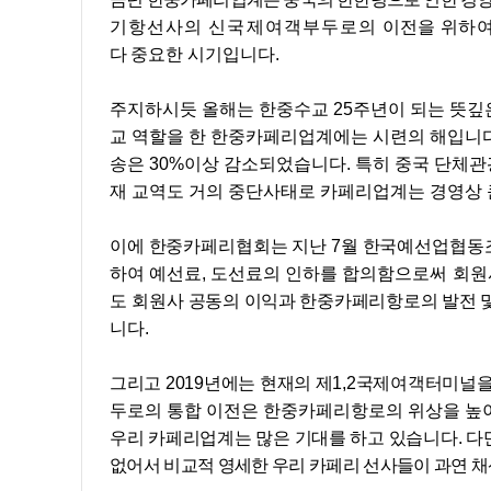
기항선사의 신국제여객부두로의
이전을
위하
다
중요한
시기입니다
.
주지하시듯 올해는 한중수교
25
주년이 되는 뜻깊
교 역할을 한 한중카페리업계에는 시련의 해입니
송은
30%
이상 감소되었습니다
.
특히 중국 단체
재 교역도 거의 중단사태로 카페리업계는 경영상
이에 한중카페리협회는 지난
7
월 한국예선업협동
하여 예선료
,
도선료의 인하를 합의
함으로써 회원
도
회원사
공동의 이익과 한중카페리항로의 발전 
니다
.
그리고
2019
년에는 현재의 제
1,2
국제여객터미널을
두로의 통합 이전은 한중카페리항로의 위상을
높
우리 카페리업계는 많은 기대를 하고 있습니다
.
다
없어서 비교적 영세한 우리 카페리 선사들이 과연 