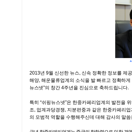
2013
년
9
월 신선한 뉴스
,
신속 정확한 정보를 제
해양
,
해운물류업계의 소식을 발 빠르고
정확하게 
뉴스넷
”
의 창간
4
주년을 진심으로 축하드립니다
.
특히
“
쉬핑뉴스넷
”
은 한중카페리업계의 발전을 위
조
,
업계과당경쟁
,
지분편중과 같은 한중카페리업
의 모범적 역할을 수행해주신데 대해 감사의 말씀
금년 한중카페리업계는 중국의 한한령으로 인한 경