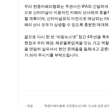
우리 한중카페리협회는 주관사인
IPA
와 긴밀하게
으로 신터미널이 이용자인 카페리 선사에게 효율
할 계획이며
,
신터미널로의 이전으로 예상
되는 카
페리 선사
모두가 상생할 수 있도록 충분한 매개체
끝으로 다시 한 번
“
쉬핑뉴스넷
”
창간
4
주년을 축
현장과 우리 해양
,
해운물류업계을 잇는 가교 역
을 면밀히 살피셔서 현안 문제들을 들춰내고 공
가 되어 주시기를 부탁드립니다
.
윗글
|
"한중카페리협회·인천항도선사회, 도선료 감면 업
▲