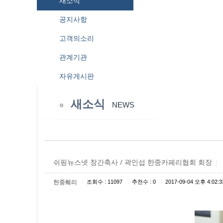
새소식
공지사항
고객의소리
관계기관
자유게시판
새소식
NEWS
쉬핑뉴스넷 창간축사 / 곽인섭 한중카페리협회 회장
|
|
|
|
한중훼리
조회수 : 11097
추천수 : 0
2017-09-04 오후 4:02:3