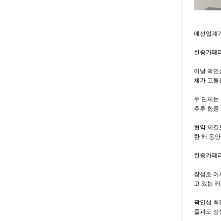
예선업계가
한중카페리
이날 곽인
체가 고통
두 단체는
추후 한중
협약 체결
한 해 동안
한중카페리
장성호 이
고 있는 
곽인섭 회
들과도 상