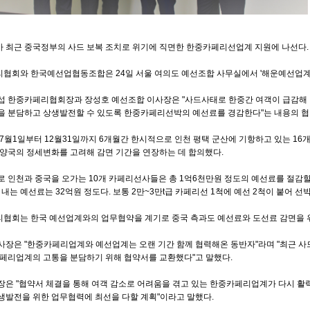
 최근 중국정부의 사드 보복 조치로 위기에 직면한 한중카페리선업계 지원에 나선다.
협회와 한국예선업협동조합은 24일 서울 여의도 예선조합 사무실에서 '해운예선업계 
섭 한중카페리협회장과 장성호 예선조합 이사장은 "사드사태로 한중간 여객이 급감해 
을 분담하고 상생발전할 수 있도록 한중카페리선박의 예선료를 경감한다"는 내용의 협
 7월1일부터 12월31일까지 6개월간 한시적으로 인천 평택 군산에 기항하고 있는 1
 양국의 정세변화를 고려해 감면 기간을 연장하는 데 합의했다.
로 인천과 중국을 오가는 10개 카페리선사들은 총 1억6천만원 정도의 예선료를 절감할
 내는 예선료는 32억원 정도다. 보통 2만~3만t급 카페리선 1척에 예선 2척이 붙어 
협회는 한국 예선업계와의 업무협약을 계기로 중국 측과도 예선료와 도선료 감면을 위
사장은 "한중카페리업계와 예선업계는 오랜 기간 함께 협력해온 동반자"라며 "최근 사
카페리업계의 고통을 분담하기 위해 협약서를 교환했다"고 말했다.
장은 "협약서 체결을 통해 여객 감소로 어려움을 겪고 있는 한중카페리업계가 다시 활력
생발전을 위한 업무협력에 최선을 다할 계획"이라고 말했다.