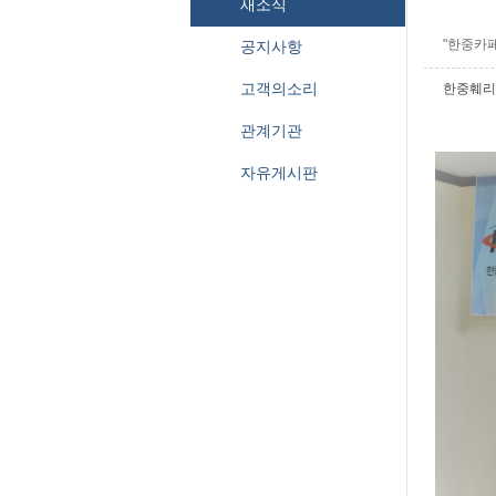
새소식
"한중카
공지사항
고객의소리
한중훼리
관계기관
자유게시판