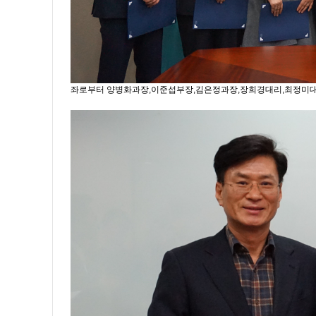
좌로부터 양병화과장,이준섭부장,김은정과장,장희경대리,최정미대