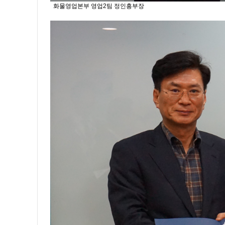
화물영업본부 영업2팀 정인흥부장