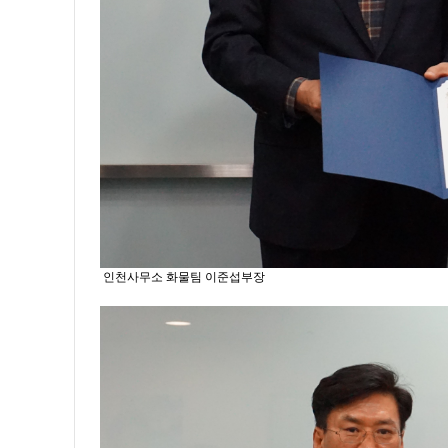
인천사무소 화물팀 이준섭부장