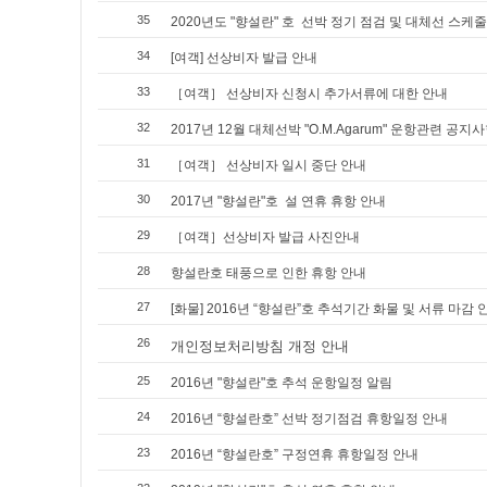
35
2020년도 "향설란" 호 선박 정기 점검 및 대체선 스케
34
[여객] 선상비자 발급 안내
33
［여객］ 선상비자 신청시 추가서류에 대한 안내
32
2017년 12월 대체선박 "O.M.Agarum" 운항관련 공지
31
［여객］ 선상비자 일시 중단 안내
30
2017년 "향설란"호 설 연휴 휴항 안내
29
［여객］선상비자 발급 사진안내
28
향설란호 태풍으로 인한 휴항 안내
27
[화물] 2016년 “향설란”호 추석기간 화물 및 서류 마감 
26
개인정보처리방침 개정 안내
25
2016년 "향설란"호 추석 운항일정 알림
24
2016년 “향설란호” 선박 정기점검 휴항일정 안내
23
2016년 “향설란호” 구정연휴 휴항일정 안내