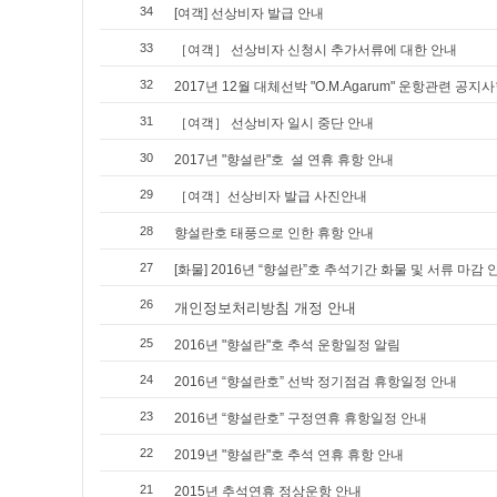
34
[여객] 선상비자 발급 안내
33
［여객］ 선상비자 신청시 추가서류에 대한 안내
32
2017년 12월 대체선박 "O.M.Agarum" 운항관련 공지
31
［여객］ 선상비자 일시 중단 안내
30
2017년 "향설란"호 설 연휴 휴항 안내
29
［여객］선상비자 발급 사진안내
28
향설란호 태풍으로 인한 휴항 안내
27
[화물] 2016년 “향설란”호 추석기간 화물 및 서류 마감 
26
개인정보처리방침 개정 안내
25
2016년 "향설란"호 추석 운항일정 알림
24
2016년 “향설란호” 선박 정기점검 휴항일정 안내
23
2016년 “향설란호” 구정연휴 휴항일정 안내
22
2019년 "향설란"호 추석 연휴 휴항 안내
21
2015년 추석연휴 정상운항 안내