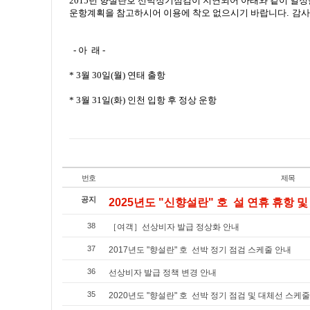
2015년 향설란호 선박정기점검이 지연되어 아래와 같이 일정
운항계획을 참고하시어 이용에 착오 없으시기 바랍니다
.
감사
- 아 래 -
* 3월 30일(월) 연태 출항
* 3월 31일(화) 인천 입항 후 정상 운항
번호
제목
공지
2025년도 "신향설란" 호 설 연휴 휴항 및 
38
［여객］선상비자 발급 정상화 안내
37
2017년도 "향설란" 호 선박 정기 점검 스케줄 안내
36
선상비자 발급 정책 변경 안내
35
2020년도 "향설란" 호 선박 정기 점검 및 대체선 스케