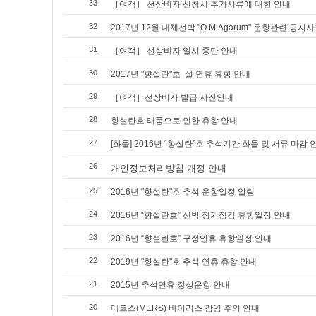
33
［여객］ 선상비자 신청시 추가서류에 대한 안내
32
2017년 12월 대체선박 "O.M.Agarum" 운항관련 공지
31
［여객］ 선상비자 일시 중단 안내
30
2017년 "향설란"호 설 연휴 휴항 안내
29
［여객］선상비자 발급 사진안내
28
향설란호 태풍으로 인한 휴항 안내
27
[화물] 2016년 “향설란”호 추석기간 화물 및 서류 마감 
26
개인정보처리방침 개정 안내
25
2016년 "향설란"호 추석 운항일정 알림
24
2016년 “향설란호” 선박 정기점검 휴항일정 안내
23
2016년 “향설란호” 구정연휴 휴항일정 안내
22
2019년 "향설란"호 추석 연휴 휴항 안내
21
2015년 추석연휴 정상운항 안내
20
메르스(MERS) 바이러스 감염 주의 안내