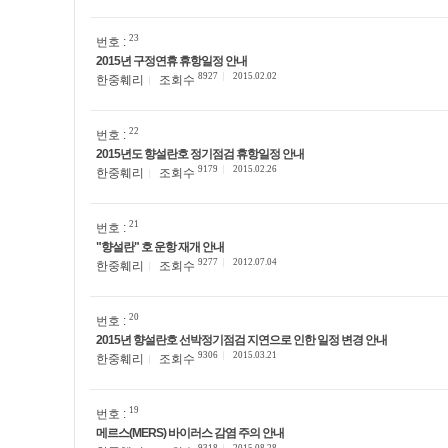
23
번호 :
2015년 구정연휴 휴항일정 안내
8927
2015.02.02
한중훼리
조회수
22
번호 :
2015년도 향설란호 정기점검 휴항일정 안내
9179
2015.02.26
한중훼리
조회수
21
번호 :
"향설란" 호 운항 재개 안내
9277
2012.07.04
한중훼리
조회수
20
번호 :
2015년 향설란호 선박정기점검 지연으로 인한 일정 변경 안내
9306
2015.03.21
한중훼리
조회수
19
번호 :
메르스(MERS) 바이러스 감염 주의 안내
9318
2015.08.28