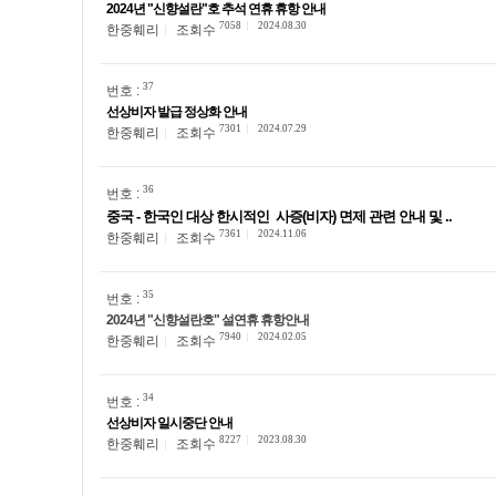
2024년 "신향설란"호 추석 연휴 휴항 안내
7058
2024.08.30
한중훼리
조회수
37
번호 :
선상비자 발급 정상화 안내
7301
2024.07.29
한중훼리
조회수
36
번호 :
중국 - 한국인 대상 한시적인 사증(비자) 면제 관련 안내 및 ..
7361
2024.11.06
한중훼리
조회수
35
번호 :
2024년 "신향설란호" 설연휴 휴항안내
7940
2024.02.05
한중훼리
조회수
34
번호 :
선상비자 일시중단 안내
8227
2023.08.30
한중훼리
조회수