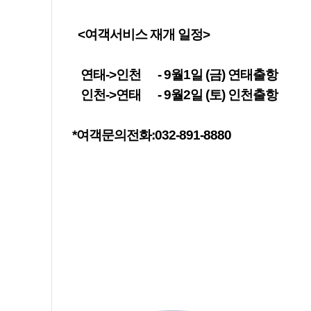
<여객서비스 재개 일정>
연태->인천 - 9월1일 (금) 연태출항
인천->연태 - 9월2일 (토) 인천출항
*여객문의전화:032-891-8880