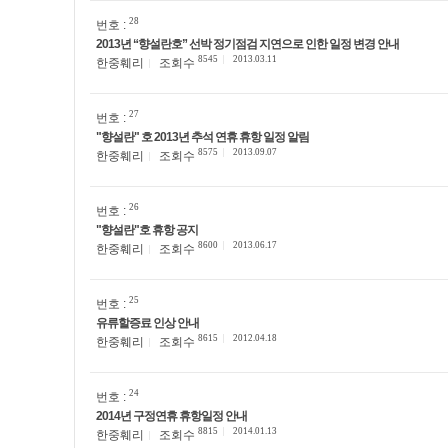
28
번호 :
2013년 “향설란호” 선박 정기점검 지연으로 인한 일정 변경 안내
8545
2013.03.11
한중훼리
조회수
27
번호 :
"향설란" 호 2013년 추석 연휴 휴항 일정 알림
8575
2013.09.07
한중훼리
조회수
26
번호 :
"향설란"호 휴항 공지
8600
2013.06.17
한중훼리
조회수
25
번호 :
유류할증료 인상 안내
8615
2012.04.18
한중훼리
조회수
24
번호 :
2014년 구정연휴 휴항일정 안내
8815
2014.01.13
한중훼리
조회수