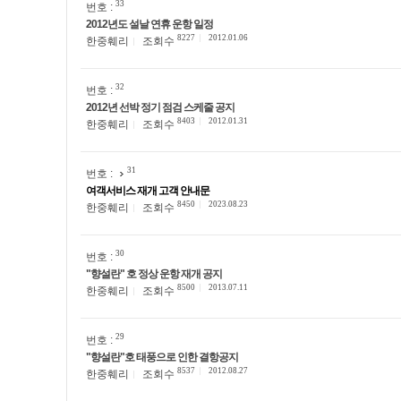
33
번호 :
2012년도 설날 연휴 운항 일정
8227
2012.01.06
한중훼리
조회수
32
번호 :
2012년 선박 정기 점검 스케줄 공지
8403
2012.01.31
한중훼리
조회수
31
번호 :
여객서비스 재개 고객 안내문
8450
2023.08.23
한중훼리
조회수
30
번호 :
"향설란" 호 정상 운항 재개 공지
8500
2013.07.11
한중훼리
조회수
29
번호 :
"향설란"호 태풍으로 인한 결항공지
8537
2012.08.27
한중훼리
조회수