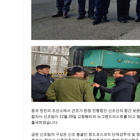
중국 천진의 조선소에서 건조가 한창 진행중인 신조선의 중간 보완
합자사 신조팀이 12월 20일 교동훼리의 뉴그랜드피스호를 타고 
출국하였습니다.
금번 신조팀의 구성은 신조 총괄인 청도코스코의 단계강주석 및