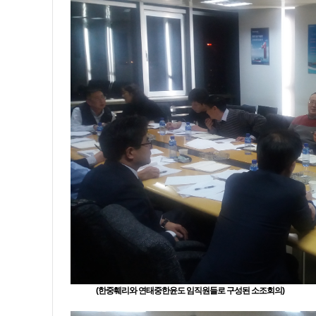
(한중훼리와 연태중한윤도 임직원들로 구성된 소조회의)