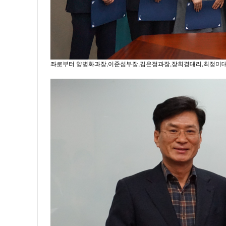
좌로부터 양병화과장,이준섭부장,김은정과장,장희경대리,최정미대