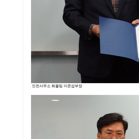
인천사무소 화물팀 이준섭부장