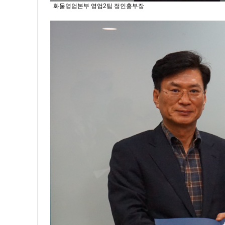
화물영업본부 영업2팀 정인흥부장