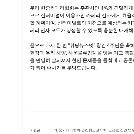
우리 한중카페리협회는 주관사인
IPA
와 긴밀하게
으로 신터미널이 이용자인 카페리 선사에게 효율
할 계획이며
,
신터미널로의 이전으로 예상
되는 카
페리 선사
모두가 상생할 수 있도록 충분한 매개체
끝으로 다시 한 번
“
쉬핑뉴스넷
”
창간
4
주년을 축
현장과 우리 해양
,
해운물류업계을 잇는 가교 역
을 면밀히 살피셔서 현안 문제들을 들춰내고 공
가 되어 주시기를 부탁드립니다
.
윗글
|
"한중카페리협회·인천항도선사회, 도선료 감면 업
▲