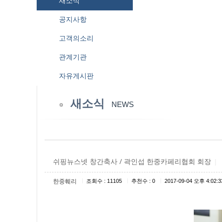
새소식
공지사항
고객의소리
관계기관
자유게시판
새소식
NEWS
쉬핑뉴스넷 창간축사 / 곽인섭 한중카페리협회 회장
|
|
|
|
한중훼리
조회수 : 11105
추천수 : 0
2017-09-04 오후 4:02:3