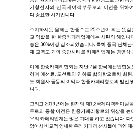
기항선사의 신국제여객부두로의
이전을
위하
다
중요한
시기입니다
.
주지하시듯 올해는 한중수교
25
주년이 되는 뜻깊
교 역할을 한 한중카페리업계에는 시련의 해입니
송은
30%
이상 감소되었습니다
.
특히 중국 단체
재 교역도 거의 중단사태로 카페리업계는 경영상
이에 한중카페리협회는 지난
7
월 한국예선업협동
하여 예선료
,
도선료의 인하를 합의
함으로써 회원
도
회원사
공동의 이익과 한중카페리항로의 발전 
니다
.
그리고
2019
년에는 현재의 제
1,2
국제여객터미널을
두로의 통합 이전은 한중카페리항로의 위상을
높
우리 카페리업계는 많은 기대를 하고 있습니다
.
다
없어서 비교적 영세한 우리 카페리 선사들이 과연 