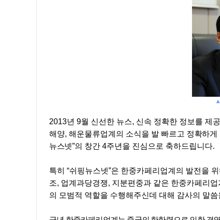
2013
년
9
월 신선한 뉴스
,
신속 정확한 정보를 제
해양
,
해운물류업계의 소식을 발 빠르고
정확하게 
뉴스넷
”
의 창간
4
주년을 진심으로 축하드립니다
.
특히
“
쉬핑뉴스넷
”
은 한중카페리업계의 발전을 위
조
,
업계과당경쟁
,
지분편중과 같은 한중카페리업
의 모범적 역할을 수행해주신데 대해 감사의 말씀
금년 한중카페리업계는 중국의 한한령으로 인한 경