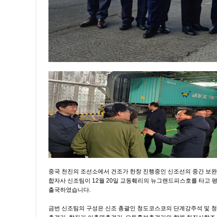
중국 천진의 조선소에서 건조가 한창 진행중인 신조선의 중간 보완
합자사 신조팀이 12월 20일 교동훼리의 뉴그랜드피스호를 타고 
출국하였습니다.
금번 신조팀의 구성은 신조 총괄인 청도코스코의 단계강주석 및