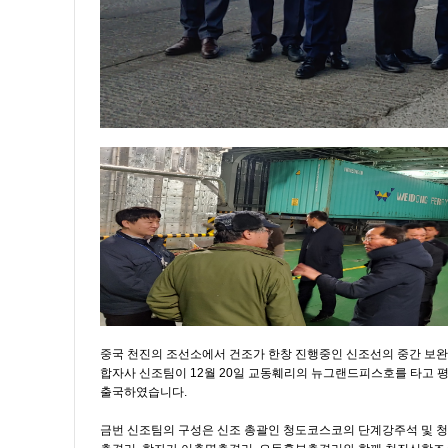
중국 천진의 조선소에서 건조가 한창 진행중인 신조선의 중간 보완
합자사 신조팀이 12월 20일 교동훼리의 뉴그랜드피스호를 타고 
출국하였습니다.
금번 신조팀의 구성은 신조 총괄인 청도코스코의 단계강주석 및