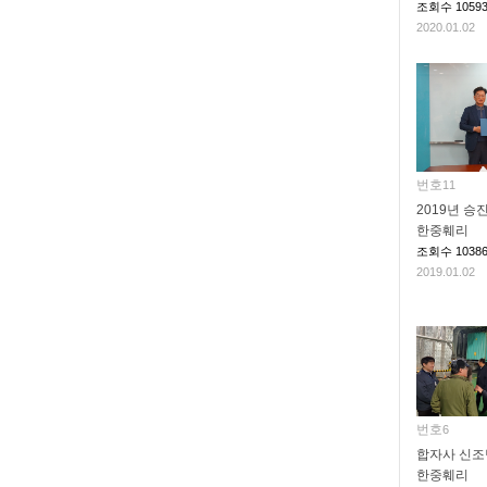
조회수
1059
2020.01.02
번호
11
2019년 승
한중훼리
조회수
1038
2019.01.02
번호
6
합자사 신조
한중훼리