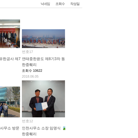
닉네임
조회수
작성일
번호
17
업무협약"
공사 제7기9차 동사회 개최(2016.10.20)
연태중한윤도 제8기3차 동사회 개최
한중훼리
조회수
10622
2018.06.05
번호
12
사무소 방문
인천사무소 소장 임명식
한중훼리