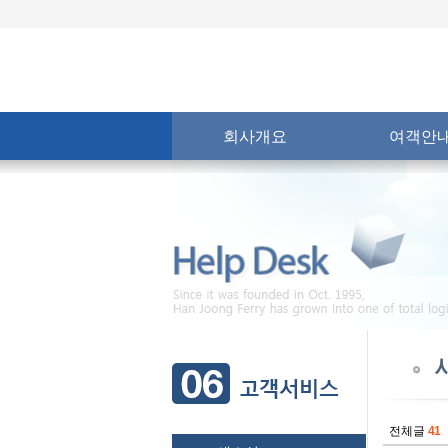
회사개요
여객안
전체글
41