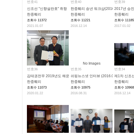
번호
번호
번호
41
40
39
신조선 "신향설란호" 취항
한중훼리 송년 워크샵(2016.12.10)
2017년 승
한중훼리
한중훼리
한중훼리
조회수
11372
조회수
11221
조회수
11185
2021.01.07
2016.12.14
2017.01.02
No Images
번호
번호
번호
36
35
34
김태권전무 2019년도 해운물류분야 유공자 장관표창 수상
쉬핑뉴스넷 인터뷰 (2016.05.19)
제1차 신조선 
한중훼리
한중훼리
한중훼리
조회수
11073
조회수
10975
조회수
10968
2020.01.22
2016.08.31
2016.12.14