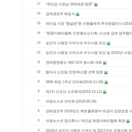
17
"곽인섭 사장님 연태세관 방문"
16
김태권전무 퇴임식
15
곽인섭 사장 "향설란"호 선원들에게 추석명절인사 (2016.0
14
"한중카페리협회·인천항도선사회, 도선료 감면 업무협약
13
승진자 사령장 수여식과 우수사원 포상
12
승진자 사령장 수여식과 우수사원 포상 및 2020년 사장
11
연태중한윤도 제8기2차 동사회 개최
10
합자사 신조팀 인천/부산항 견학 방문
9
SNN 취임 1주년 인터뷰(2016.11.28)
8
제1차 신조선 소조회의(2016.12.12)
7
쉬핑뉴스넷 인터뷰 (2016.05.19)
6
김태권전무 2019년도 해운물류분야 유공자 장관표창 
5
쉬핑뉴스넷 창간축사 / 곽인섭 한중카페리협회 회장
4
2018년 승진자 사령장 수여식 및 2017년도 모범사원 