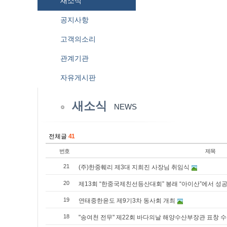
새소식
공지사항
고객의소리
관계기관
자유게시판
새소식
NEWS
전체글
41
번호
제목
21
(주)한중훼리 제3대 지희진 사장님 취임식
20
제13회 “한중국제친선등산대회” 봉래 “아이산”에서 성
19
연태중한윤도 제9기3차 동사회 개최
18
"송여천 전무" 제22회 바다의날 해양수산부장관 표창 