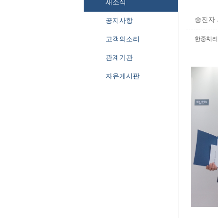
새소식
승진자 
공지사항
고객의소리
한중훼리
관계기관
자유게시판