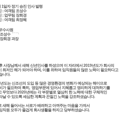
 1일자 정기 승진 인사 발령
진
: 여객팀 조성수
진
: 업무팀 장희경
진
: 여객팀 최정혜
우수사원
 조성수 차장
 장희경
과장
후 사장님께서 새해 신년인사를 하셨으며 이 자리에서
2019
년도가 회사의
 최저인 해가 되어야 하며, 이를 위하여 임직원들의 많은 노력이 필요하다고
습니다
.
년도는 신조선의 도입 등 많은 경영환경의 변화가 예상되는 해이므로
비가 필요하며 특히
,
영업부문에 있어서 지혜롭고 영리하게 대처하기를
고 무엇보다
2020
년에는 각 부문별로 열심히 한 노력에 대한 구체적인
타날 수 있도록 세심한 계획과 끈질긴 노력을 강조하셨습니다
.
 새해 들어서는 서로가 배려하고 아껴주는 마음을 가져서
임직원 모두가 즐겁게 회사생활을 하자고 당부하셨습니다
.