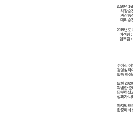
2020년
1
월
차장승
과장승
대리
승
2019년도
여객팀
:
업무팀
:
수여식 이
경영실적이
말씀 하셨
또한
2020
각별한 준
당부하셨
성과가
나
마지막으로
한중훼리 