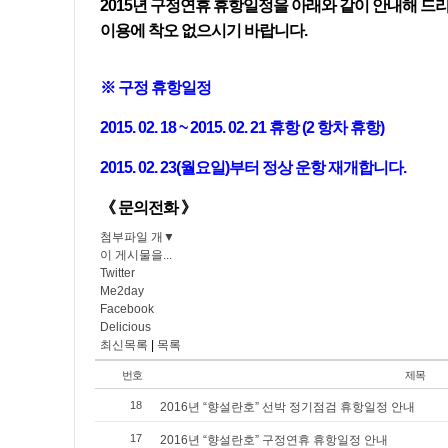
2015
년 구정연휴 휴항일정을 아래와 같이 안내해 드
이용에 착오 없으시기 바랍니다
.
※ 구정 휴항일정
2015. 02. 18 ~ 2015. 02. 21
휴항
(2
항차 휴항
)
2015. 02. 23(
월요일
)
부터 정상 운항 재개합니다
.
《 문의전화 》
첨부파일
개
▼
이 게시물을...
Twitter
Me2day
Facebook
Delicious
최신목록
|
목록
번호
제목
18
2016년 “향설란호” 선박 정기점검 휴항일정 안내
17
2016년 “향설란호” 구정연휴 휴항일정 안내