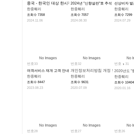
중국 - 한국인 대상 한시적인 사증(비자) 면제 관련 안내 및 ..
2024년 "신향설란"호 추석 연휴 휴항 안
선상비자 발
한중훼리
한중훼리
한중훼리
조회수
7358
조회수
7057
조회수
7299
2024.11.06
2024.08.30
2024.07.29
No Images
No Images
No 
번호
번호
번호
33
32
31
개인정보처리방침 개정 안내
여객서비스 재개 고객 안내문
2020년도 
한중훼리
한중훼리
한중훼리
조회수
8447
조회수
9631
조회수
10404
2023.08.23
2020.07.09
2020.01.16
No Images
No Images
No 
번호
번호
번호
28
27
26