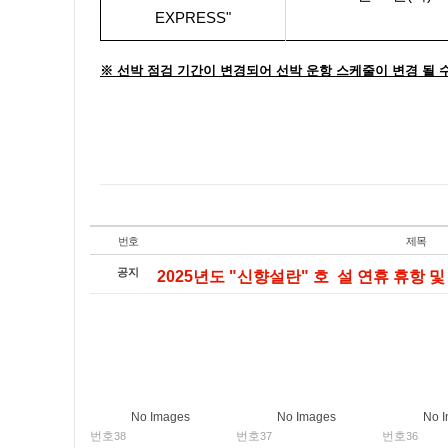
EXPRESS"
※ 선박 점검 기간이 변경되어 선박 운항 스케줄이 변경 될 
번호
제목
공지
2025년도 "신향설란" 호 설 연휴 휴항 및 
No Images
No Images
No 
번호
번호
번호
38
37
36