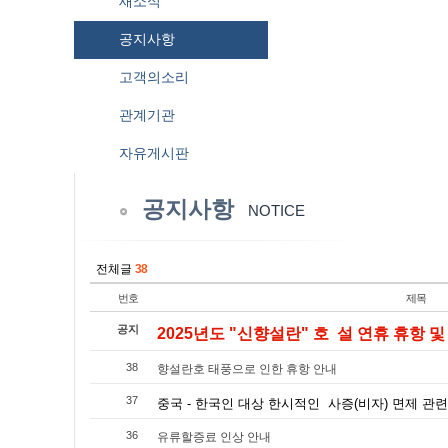
새소식
공지사항
고객의소리
관계기관
자유게시판
공지사항
NOTICE
전체글
38
번호
제목
공지
2025년도 "신향설란" 호 설 연휴 휴항 및 
38
향설란호 태풍으로 인한 휴항 안내
37
중국 - 한국인 대상 한시적인 사증(비자) 면제 관련 
36
유류할증료 인상 안내