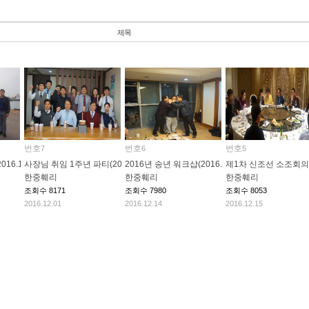
제목
번호
번호
번호
7
6
5
6.10.20)
사장님 취임 1주년 파티(2016.12.01)
2016년 송년 워크샵(2016.12.10)
제1차 신조선 소조회의(20
한중훼리
한중훼리
한중훼리
조회수
8171
조회수
7980
조회수
8053
2016.12.01
2016.12.14
2016.12.15