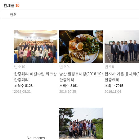
전체글
10
번호
번호
번호
번호
10
9
8
한중훼리 비전수립 워크샵 개최 (2016.01.30)
남산 힐링트래킹(2016.10,02)
합자사 가을 동사회(201
한중훼리
한중훼리
한중훼리
조회수
8128
조회수
8161
조회수
7915
2016.08.31
2016.10.25
2016.11.04
No Images