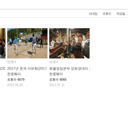
닉네임
조회수
작성일
번호
번호
4
3
16.12.12)
2017년 춘계 야유회(2017.5.20~21)
화물영업본부 장희경대리 결혼(2017.6.10)
한중훼리
한중훼리
조회수
8079
조회수
8065
2017.05.25
2017.07.11