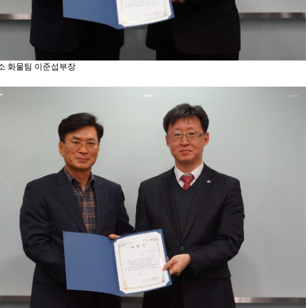
 화물팀 이준섭부장