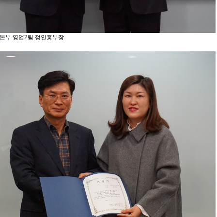
부 영업2팀 정인흥부장