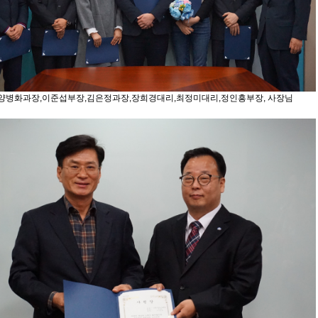
양병화과장,이준섭부장,김은정과장,장희경대리,최정미대리,정인흥부장, 사장님