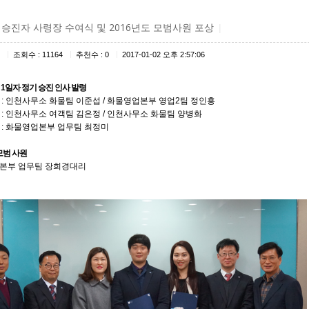
년 승진자 사령장 수여식 및 2016년도 모범사원 포상
|
|
|
|
조회수 : 11164
추천수 : 0
2017-01-02 오후 2:57:06
월 1일자 정기 승진 인사 발령
: 인천사무소 화물팀 이준섭 / 화물영업본부 영업2팀 정인흥
: 인천사무소 여객팀 김은정 / 인천사무소 화물팀 양병화
: 화물영업본부 업무팀 최정미
모범 사원
본부 업무팀 장희경대리