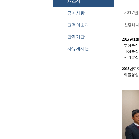
새소식
2017
공지사항
고객의소리
한중훼리
관계기관
2017년 1
부장승진 
자유게시판
과장승진 
대리승진 
2016년도 
화물영업