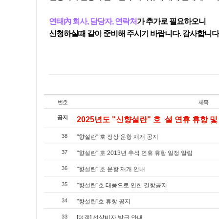
연태內 회사, 담당자
, 연락처
가 추가로 필요하오니
신청하실때 같이 준비해 주시기 바랍니다. 감사합니다
번호
제목
공지
2025년도 "신향설란" 호 설 연휴 휴항 및 
38
"향설란" 호 정상 운항 재개 공지
37
"향설란" 호 2013년 추석 연휴 휴항 일정 알림
36
"향설란" 호 운항 재개 안내
35
"향설란"호 태풍으로 인한 결항공지
34
"향설란"호 휴항 공지
33
[여객] 선상비자 발급 안내