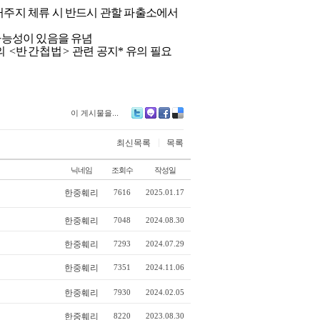
 거주지 체류 시 반드시 관할 파출소에서
가능성이 있음을 유념
의
<
반간첩법
>
관련 공지
*
유의 필요
이 게시물을...
Twitter
Me2day
Facebook
Delicious
|
최신목록
목록
닉네임
조회수
작성일
한중훼리
7616
2025.01.17
한중훼리
7048
2024.08.30
한중훼리
7293
2024.07.29
한중훼리
7351
2024.11.06
한중훼리
7930
2024.02.05
한중훼리
8220
2023.08.30