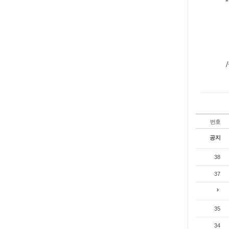
/
번호
공지
38
37
35
34