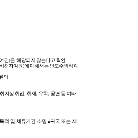
여권
)
은 해당
되지 않는다고 확인
비전자여권
)
에 대해서는 인도주의적 예
 유의
 취지상 취업
,
취재
,
유학
,
공연 등 여타
목적 및 체류기간 소명
▴
귀국 또는 제