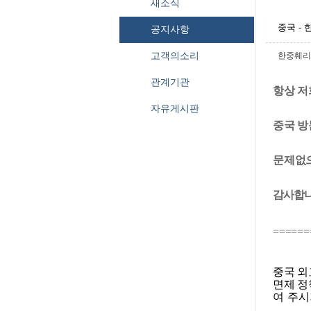
새소식
중국 -
공지사항
고객의소리
한중훼리
관계기관
항상 저
자유게시판
중국 방
문제없
감사합니
======
중국 
면제 정
여 주