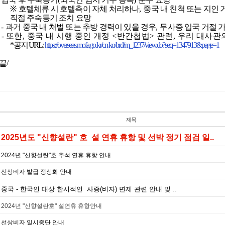
※
호텔체류 시 호텔측이 자체 처리하나
,
중국 내 친척 또는 지인
직접 주숙등기 조치 요망
-
과거 중국 내 처벌 또는 추방 경력이 있을 경우
,
무사증 입국 거절 
-
또한
,
중국 내 시행 중인 개정
<
반간첩법
>
관련
,
우리 대사관
*
공지
URL :
https://overseas.mofa.go.kr/cn-ko/brd/m_1237/view.do?seq=1347913&page=1
끝
/
제목
2025년도 "신향설란" 호 설 연휴 휴항 및 선박 정기 점검 일..
2024년 "신향설란"호 추석 연휴 휴항 안내
선상비자 발급 정상화 안내
중국 - 한국인 대상 한시적인 사증(비자) 면제 관련 안내 및 ..
2024년 "신향설란호" 설연휴 휴항안내
선상비자 일시중단 안내