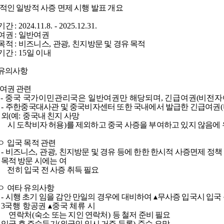
적인 일방적 사증 면제 시행 발표 개요
기간
: 2024.11.8. - 2025.12.31.
여권
:
일반여권
목적
:
비즈니스
,
관광
,
친지방문 및 경유 목적
기간
: 15
일 이내
 유의사항
 여권 관련
-
중국 국가이민관리국은 일반여권만 해당되며
,
긴급여권
(
비전자
-
주한중국대사관 및 중국비자센터 또한 국내에서 발급한 긴급여권
(
외
(
예
:
중국내 친지 사망
시 도착비자 허용
)
를 제외하고 중국 사증을 부여하고 있지 않음에
ㅇ
입국 목적 관련
-
비즈니스
,
관광
,
친지방문 및 경유 등에 한한 한시적 사증면제 정책
목적 방문 시에는 여
전히 입국 전 사증 취득 필요
ㅇ
여타 유의사항
-
시행 초기 임을 감안 만일의 경우에 대비하여
▴
무사증 입국시 입국
3
국행 항공권
▴
중국 체류 시
연락처
(
숙소 또는 지인 연락처
)
등 철저 준비 필요
-
입국 후 주숙등기
(
외국인 임시 거주 등록
)
준수 요망