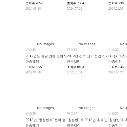
조회수
7059
조회수
7304
조회수
7365
2024.08.30
2024.07.29
2024.11.06
No Images
No Images
No 
번호
번호
번호
33
32
31
2012년도 설날 연휴 운항 일정
2012년 선박 정기 점검 스케줄 공지
여객서비스 
한중훼리
한중훼리
한중훼리
조회수
8227
조회수
8403
조회수
8452
2012.01.06
2012.01.31
2023.08.23
No Images
No Images
No 
번호
번호
번호
28
27
26
2013년 “향설란호” 선박 정기점검 지연으로 인한 일정 변경 안내
"향설란" 호 2013년 추석 연휴 휴항 일정
"향설란"호 
한중훼리
한중훼리
한중훼리