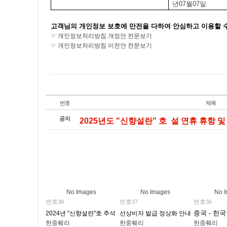
년
07
월
07
일
고객님의 개인정보 보호에 만전을 다하여 안심하고 이용할 
☞
개인정보처리방침 개정안 전문보기
☞
개인정보처리방침 이전안 전문보기
번호
제목
공지
2025년도 "신향설란" 호 설 연휴 휴항 및 
No Images
No Images
No 
번호
번호
번호
38
37
36
중국 - 한
2024년 "신향설란"호 추석 연휴 휴항 안내
선상비자 발급 정상화 안내
한중훼리
한중훼리
한중훼리