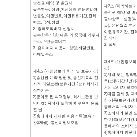
승선권 예약 및 발권시
제
2
조
(
처리하는 
필수항목
:
성명
(
여권상의 영문명
),
생
승선권 예약 및 바
년월일
,
여권번호
,
여권유효기간
,
전화
필수항목
:
성명
(
여
번호
,
국적
,
성별
글
),
생년월일
,
여권
2.
중국도착비자 신청시
여권유효기간
,
전
필수항목
: 1
항 내용 외 중국내 거주지
2.
삭제
주소
,
주민등록버호
3.
삭제
3.
홈페이지 이용시
:
성명
,
비밀번호
,
이메일주소
제
4
조
(
개인정보의 
간
)
제
4
조
(
개인정보의 처리 및 보유기간
)
1)
계약 또는 청약철
1)
승선권 예약
,
발권 및 승선기록의 전
록
(
보유기간
:1
년
):(
자적 파일보관
(
보유기간
2
년
):
회사가
서의 소비자 보호에
정한기준
2)
대금 결제 및 재
2)
종이로 된 여객명부
,
회사보관용 보
한 기록
(
보유기간
:
딩티켓
:
목적지 도착하여 수속이 완료
등에서의 소비자 
된 날
3)
소비자의 불만 
3)
홈페이지 게시판 이용기록
(
보유기
한 기록
(
보유기간
:
간
3
개월
):
통신비밀보호법
등에서의 소비자 
4)
홈페이지 방문에