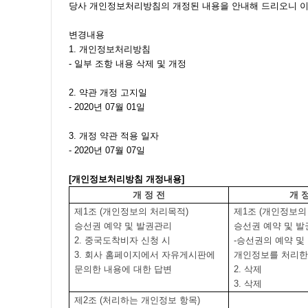
당사 개인정보처리방침의 개정된 내용을 안내해 드리오니 
변경내용
1. 개인정보처리방침
-
일부 조항 내용 삭제 및 개정
2.
약관 개정 고지일
- 2020
년
07
월
01
일
3.
개정 약관 적용 일자
- 2020
년
07
월
07
일
[
개인정보처리방침 개정내용
]
개 정 전
개 
제
1
조
(
개인정보의 처리목적
)
제
1
조
(
개인정보의
승선권 예약 및 발권관리
승선권 예약 및 
2.
중국도착비자 신청 시
-
승선권의 예약 및
3.
회사 홈페이지에서 자유게시판에
개인정보를 처리
문의한 내용에 대한 답변
2.
삭제
3.
삭제
제
2
조
(
처리하는 개인정보 항목
)