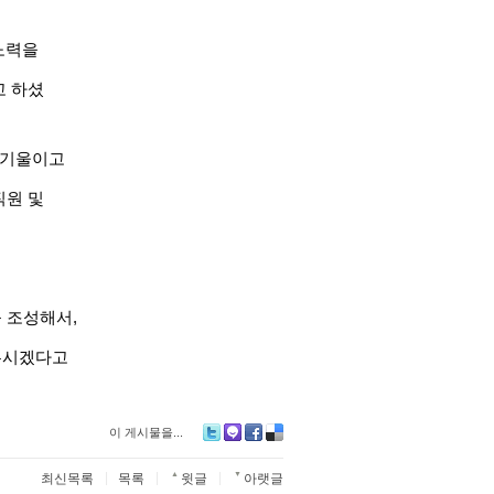
노력을
고 하셨
 기울이고
직원 및
 조성해서,
도우시겠다고
이 게시물을...
Twitter
Me2day
Facebook
Delicious
|
|
▲
|
▼
최신목록
목록
윗글
아랫글