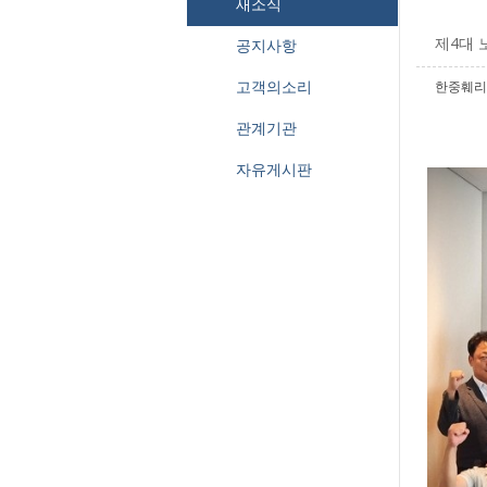
새소식
제4대 
공지사항
고객의소리
한중훼리
관계기관
자유게시판