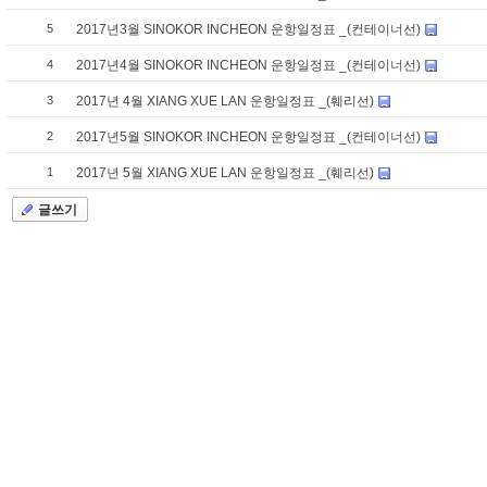
5
2017년3월 SINOKOR INCHEON 운항일정표 _(컨테이너선)
4
2017년4월 SINOKOR INCHEON 운항일정표 _(컨테이너선)
3
2017년 4월 XIANG XUE LAN 운항일정표 _(훼리선)
2
2017년5월 SINOKOR INCHEON 운항일정표 _(컨테이너선)
1
2017년 5월 XIANG XUE LAN 운항일정표 _(훼리선)
글쓰기