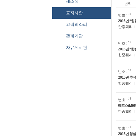
새소식
번호
공지사항
18
번호 :
2016년 “
고객의소리
한중훼리
관계기관
17
번호 :
자유게시판
2016년 “
한중훼리
16
번호 :
2015년 추
한중훼리
15
번호 :
메르스(MER
한중훼리
14
번호 :
2015년 