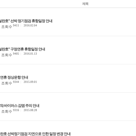
제목
향설란호” 선박 정기점검 휴항일정 안내
9411
2016.02.04
조회수
향설란호” 구정연휴 휴항일정 안내
9405
2016.01.13
조회수
석연휴 정상운항 안내
9344
2015.09.01
조회수
S) 바이러스 감염 주의 안내
9316
2015.08.28
조회수
향설란호 선박정기점검 지연으로 인한 일정 변경 안내