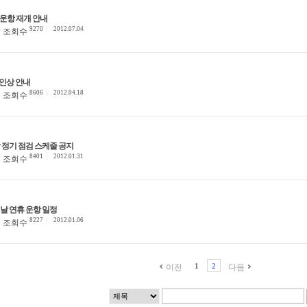
 운항 재개 안내
9270
2012.07.04
조회수
인상 안내
8606
2012.04.18
조회수
박 정기 점검 스케줄 공지
8401
2012.01.31
조회수
설날 연휴 운항 일정
8227
2012.01.06
조회수
1
2
이전
다음